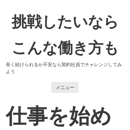
コ
ン
挑戦したいなら
テ
ン
ツ
へ
こんな働き方も
移
動
長く続けられるか不安なら契約社員でチャレンジしてみ
よう
メニュー
コンテンツへ移動
仕事を始め